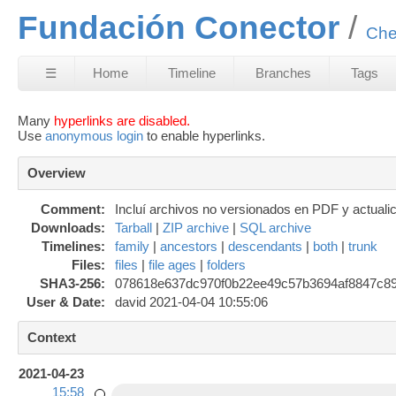
Fundación Conector
Che
☰
Home
Timeline
Branches
Tags
Many
hyperlinks are disabled.
Use
anonymous login
to enable hyperlinks.
Overview
Comment:
Incluí archivos no versionados en PDF y actualic
Downloads:
Tarball
|
ZIP archive
|
SQL archive
Timelines:
family
|
ancestors
|
descendants
|
both
|
trunk
Files:
files
|
file ages
|
folders
SHA3-256:
078618e637dc970f0b22ee49c57b3694
af8847c8
User & Date:
david 2021-04-04 10:55:06
Context
2021-04-23
15:58