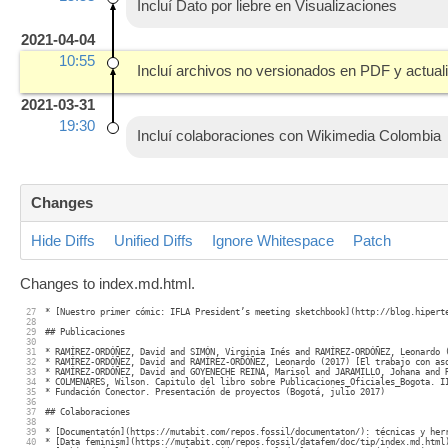
Incluí Dato por liebre en Visualizaciones
2021-04-04
10:55
Incluí archivos no versionados en PDF y actuali
2021-03-31
19:30
Incluí colaboraciones con Wikimedia Colombia
Changes
Hide Diffs
Unified Diffs
Ignore Whitespace
Patch
Changes to index.md.html.
27

* [Nuestro primer cómic: IFLA President’s meeting sketchbook](http://blog.hiperte
28

29

## Publicaciones

30

31

* RAMÍREZ-ORDÓÑEZ, David and SIMÓN, Virginia Inés and RAMÍREZ-ORDÓÑEZ, Leonardo 
32

* RAMÍREZ-ORDÓÑEZ, David and RAMÍREZ-ORDÓÑEZ, Leonardo (2017) [El trabajo con as
33

* RAMÍREZ-ORDÓÑEZ, David and GOYENECHE REINA, Marisol and JARAMILLO, Johana and 
34

* COLMENARES, Wilson. Capitulo del libro sobre Publicaciones_Oficiales_Bogota. II
35

* Fundación Conector. Presentación de proyectos (Bogotá, julio 2017)

36

37

## Colaboraciones

38

39

* [Documentatón](https://mutabit.com/repos.fossil/documentaton/): técnicas y herr
40

* [Data feminism](https://mutabit.com/repos.fossil/datafem/doc/tip/index.md.html)