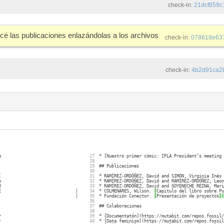
check-in:
21dcf859c
cé las publicaciones enlazándolas a los archivos
check-in:
078618e63
check-in:
4b2d91ca2
rminal.com/2018/05/09/nuestro-primer-comic-ifla-presidents-meeting-sketchbook/)

27

* [Nuestro primer cómic: IFLA President’s meeting 
28

29

## Publicaciones

30

(2018) [The Marrakesh Treaty and stories of librarians in Latin America](http://library.if
31

* RAMÍREZ-ORDÓÑEZ, David and SIMÓN, Virginia Inés 
ociaciones bibliotecarias en Colombia: una mirada desde organizaciones de la sociedad civi
32

* RAMÍREZ-ORDÓÑEZ, David and RAMÍREZ-ORDÓÑEZ, Leon
RAMÍREZ-ORDÓÑEZ, Leonardo (2016) [Colombia: Situación de las bibliotecas en relación con e
33

* RAMÍREZ-ORDÓÑEZ, David and GOYENECHE REINA, Mari
BI - UNAM (México, mayo 2015)

|

34

* COLMENARES, Wilson. 
[
Capitulo del libro sobre Pu
|

35

* Fundación Conector. 
[
Presentación de proyectos
](
36

37

## Colaboraciones

38

amientas ágiles y resilientes para escribir y publicar juntos. Colaboración con la Comunid
39

* [Documentatón](https://mutabit.com/repos.fossil/
: edición del libro _Data feminism_. Colaboración con la Comunidad de Grafoscopio.

40

* [Data feminism](https://mutabit.com/repos.fossil