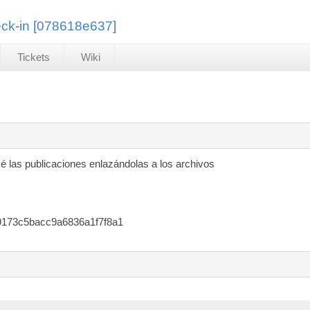
ck-in [078618e637]
Tickets
Wiki
é las publicaciones enlazándolas a los archivos
9173c5bacc9a6836a1f7f8a1