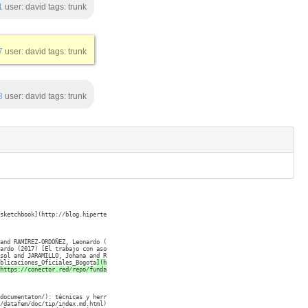
1
user: david tags: trunk
7
user: david tags: trunk
8
user: david tags: trunk
sketchbook](http://blog.hiperterminal.com/2018/05/09/nuestro-primer-comic-ifla-presidents-
la.org/2121/). Paper presented at: IFLA WLIC 2018 – Kuala Lumpur, Malaysia – Transform Lib
and RAMÍREZ-ORDÓÑEZ, Leonardo (2018) [The Marrakesh Treaty and stories of librarians in L
l](http://library.ifla.org/1756/). Paper presented at: IFLA WLIC 2017 – Wrocław, Poland – 
ardo (2017) [El trabajo con asociaciones bibliotecarias en Colombia: una mirada desde org
l derecho de autor](http://library.ifla.org/1397/). Paper presented at: IFLA WLIC 2016 – C
sol and JARAMILLO, Johana and RAMÍREZ-ORDÓÑEZ, Leonardo (2016) [Colombia: Situación de la
blicaciones_Oficiales_Bogota
](https://conector.red/repo/fundacion/uv/Capitulo-Publicacion
https://conector.red/repo/fundacion/uv/presentacion-proyectos.pdf)
 (Bogotá, julio 2017)

ad de Grafoscopio.

documentaton/): técnicas y herramientas ágiles y resilientes para escribir y publicar junt
/datafem/doc/tip/index.md.html): edición del libro _Data feminism_. Colaboración con la Co