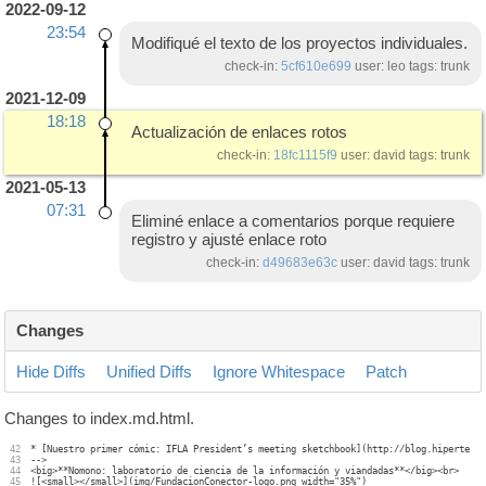
2022-09-12
23:54
Modifiqué el texto de los proyectos individuales.
check-in:
5cf610e699
user: leo tags: trunk
2021-12-09
18:18
Actualización de enlaces rotos
check-in:
18fc1115f9
user: david tags: trunk
2021-05-13
07:31
Eliminé enlace a comentarios porque requiere
registro y ajusté enlace roto
check-in:
d49683e63c
user: david tags: trunk
Changes
Hide Diffs
Unified Diffs
Ignore Whitespace
Patch
Changes to index.md.html.
42

* [Nuestro primer cómic: IFLA President’s meeting sketchbook](http://blog.hipertermi
43

-->

44

<big>**Nomono: laboratorio de ciencia de la información y viandadas**</big><br>

45

![<small></small>](img/FundacionConector-logo.png width="35%")
