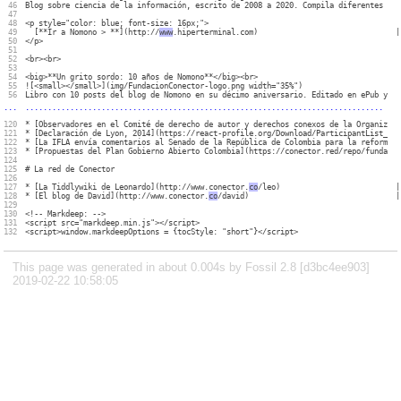
46

Blog sobre ciencia de la información, escrito de 2008 a 2020. Compila diferentes exp
47

48

<p style="color: blue; font-size: 16px;">

49

  [**Ir a Nomono > **](http://
www
.hiperterminal.com)

|

50

</p>

51

52

<br><br>

53

54

<big>**Un grito sordo: 10 años de Nomono**</big><br>

55

![<small></small>](img/FundacionConector-logo.png width="35%")

...
................................................................................
120

* [Observadores en el Comité de derecho de autor y derechos conexos de la Organizaci
121

* [Declaración de Lyon, 2014](https://react-profile.org/Download/ParticipantList_Fin
122

* [La IFLA envía comentarios al Senado de la República de Colombia para la reforma d
123

* [Propuestas del Plan Gobierno Abierto Colombia](https://conector.red/repo/fundacio
124

125

# La red de Conector

126

127

* [La Tiddlywiki de Leonardo](http://www.conector.
co
/leo)

|

128

* [El blog de David](http://www.conector.
co
/david)

|

129

130

<!-- Markdeep: -->

131

<script src="markdeep.min.js"></script>

This page was generated in about 0.004s by Fossil 2.8 [d3bc4ee903]
2019-02-22 10:58:05