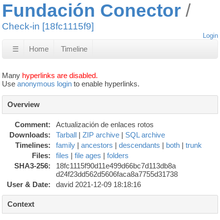
Fundación Conector
Check-in [18fc1115f9]
Login
☰
Home
Timeline
Many
hyperlinks are disabled.
Use
anonymous login
to enable hyperlinks.
Overview
Comment:
Actualización de enlaces rotos
Downloads:
Tarball
|
ZIP archive
|
SQL archive
Timelines:
family
|
ancestors
|
descendants
|
both
|
trunk
Files:
files
|
file ages
|
folders
SHA3-256:
18fc1115f90d11e499d66bc7d113db8a
d24f23dd562d5606faca8a7755d31738
User & Date:
david 2021-12-09 18:18:16
Context