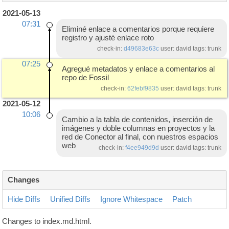
2021-05-13
07:31
Eliminé enlace a comentarios porque requiere
registro y ajusté enlace roto
check-in:
d49683e63c
user: david tags: trunk
07:25
Agregué metadatos y enlace a comentarios al
repo de Fossil
check-in:
62febf9835
user: david tags: trunk
2021-05-12
10:06
Cambio a la tabla de contenidos, inserción de
imágenes y doble columnas en proyectos y la
red de Conector al final, con nuestros espacios
web
check-in:
f4ee949d9d
user: david tags: trunk
Changes
Hide Diffs
Unified Diffs
Ignore Whitespace
Patch
Changes to index.md.html.