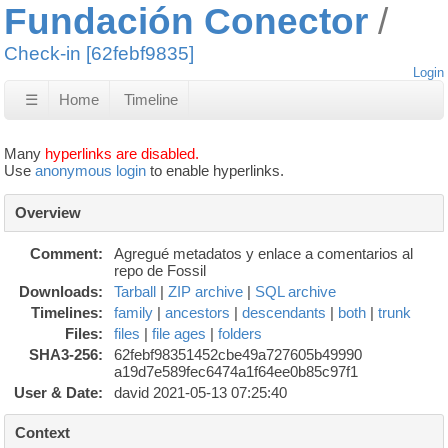
Fundación Conector
Check-in [62febf9835]
Login
☰
Home
Timeline
Many
hyperlinks are disabled.
Use
anonymous login
to enable hyperlinks.
Overview
Comment:
Agregué metadatos y enlace a comentarios al
repo de Fossil
Downloads:
Tarball
|
ZIP archive
|
SQL archive
Timelines:
family
|
ancestors
|
descendants
|
both
|
trunk
Files:
files
|
file ages
|
folders
SHA3-256:
62febf98351452cbe49a727605b49990
a19d7e589fec6474a1f64ee0b85c97f1
User & Date:
david 2021-05-13 07:25:40
Context