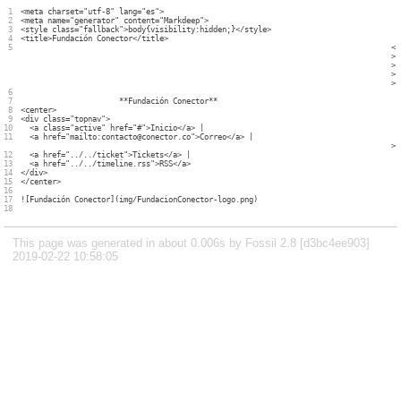
1

<meta charset="utf-8" lang="es">

2

<meta name="generator" content="Markdeep">

3

<style class="fallback">body{visibility:hidden;}</style>

4

<title>Fundación Conector</title>

5

<

>

>

>

>

6

7

                      **Fundación Conector**

8

<center>

9

<div class="topnav">

10

  <a class="active" href="#">Inicio</a> |

11

  <a href="mailto:contacto@conector.co">Correo</a> |

>

12

  <a href="../../ticket">Tickets</a> |

13

  <a href="../../timeline.rss">RSS</a> 

14

</div>

15

</center>

16

17

![Fundación Conector](img/FundacionConector-logo.png)

This page was generated in about 0.006s by Fossil 2.8 [d3bc4ee903]
2019-02-22 10:58:05