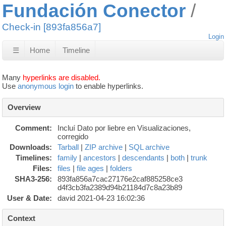
Fundación Conector
Check-in [893fa856a7]
Login
☰
Home
Timeline
Many
hyperlinks are disabled.
Use
anonymous login
to enable hyperlinks.
Overview
Comment:
Incluí Dato por liebre en Visualizaciones,
corregido
Downloads:
Tarball
|
ZIP archive
|
SQL archive
Timelines:
family
|
ancestors
|
descendants
|
both
|
trunk
Files:
files
|
file ages
|
folders
SHA3-256:
893fa856a7cac27176e2caf885258ce3
d4f3cb3fa2389d94b21184d7c8a23b89
User & Date:
david 2021-04-23 16:02:36
Context