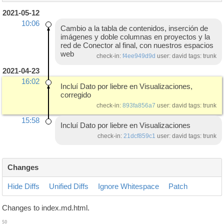
2021-05-12
10:06
Cambio a la tabla de contenidos, inserción de
imágenes y doble columnas en proyectos y la
red de Conector al final, con nuestros espacios
web
check-in:
f4ee949d9d
user: david tags: trunk
2021-04-23
16:02
Incluí Dato por liebre en Visualizaciones,
corregido
check-in:
893fa856a7
user: david tags: trunk
15:58
Incluí Dato por liebre en Visualizaciones
check-in:
21dcf859c1
user: david tags: trunk
Changes
Hide Diffs
Unified Diffs
Ignore Whitespace
Patch
Changes to index.md.html.
50
