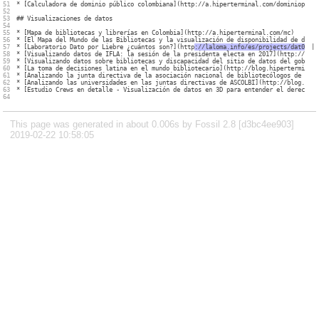
51

* [Calculadora de dominio público colombiana](http://a.hiperterminal.com/dominiopubli
52

53

## Visualizaciones de datos

54

55

* [Mapa de bibliotecas y librerías en Colombia](http://a.hiperterminal.com/mc)

56

* [El Mapa del Mundo de las Bibliotecas y la visualización de disponibilidad de datos
57

* [Laboratorio Dato por Liebre ¿cuántos son?](http
://laloma.info/es/projects/dat0-p0r
|

58

* [Visualizando datos de IFLA: la sesión de la presidenta electa en 2017](http://blog
59

* [Visualizando datos sobre bibliotecas y discapacidad del sitio de datos del gobiern
60

* [La toma de decisiones latina en el mundo bibliotecario](http://blog.hiperterminal.
61

* [Analizando la junta directiva de la asociación nacional de bibliotecólogos de Colo
62

* [Analizando las universidades en las juntas directivas de ASCOLBI](http://blog.hipe
63

* [Estudio Crews en detalle - Visualización de datos en 3D para entender el derecho d
This page was generated in about 0.006s by Fossil 2.8 [d3bc4ee903]
2019-02-22 10:58:05